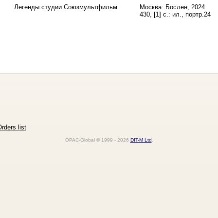
Легенды студии Союзмультфильм
Москва: Бослен, 2024
430, [1] с.: ил., портр.24
rders list
OPAC-Global © 1999 - 2026
DIT-M Ltd
.