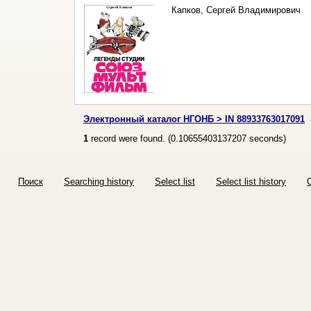
Капков, Сергей Владимирович
Электронный каталог НГОНБ > IN 88933763017091
1
record were found. (
0.10655403137207
seconds)
Поиск
Searching history
Select list
Select list history
O