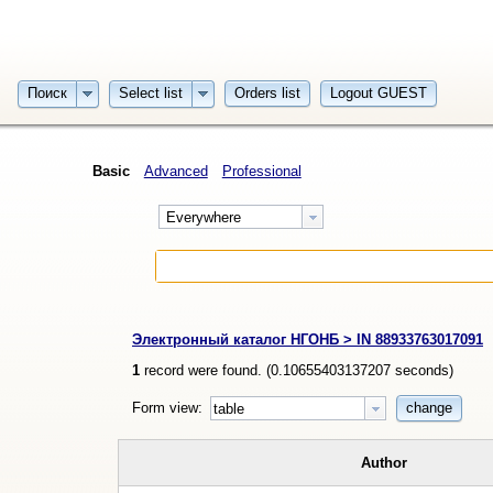
Поиск
Select list
Orders list
Logout GUEST
Basic
Advanced
Professional
Everywhere
Электронный каталог НГОНБ > IN 88933763017091
1
record were found. (
0.10655403137207
seconds)
Form view:
change
table
Author