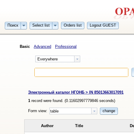
Поиск
Select list
Orders list
Logout GUEST
Basic
Advanced
Professional
Everywhere
Электронный каталог НГОНБ > IN 85013663017091
1
record were found. (
0.11602997779846
seconds)
Form view:
change
table
Author
Title
De