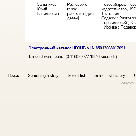
Сальников,
Разговор о
Новосибирск: Нов
Юрий
герое :
издательство, 195
Васильевич
рассказы [для
167 с.: ил.
детей]
Содерж.: Разговор
Перфильевой ; Кто
; Ирочка ; Подарок
Электронный каталог НГОНБ > IN 85013663017091
1
record were found. (
0.11602997779846
seconds)
Поиск
Searching history
Select list
Select list history
O
OPAC-Glob