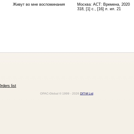
Живут во мне воспоминания
Москва: АСТ: Времена, 2020
318, [1] с., [16] л. ил. 21
rders list
OPAC-Global © 1999 - 2026
DIT-M Ltd
.