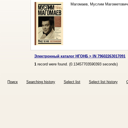
Магомаев, Муслим Магометович
Электронный каталог НГОНБ > IN 79602263017091
1
record were found. (
0.13457703590393
seconds)
Поиск
Searching history
Select list
Select list history
O