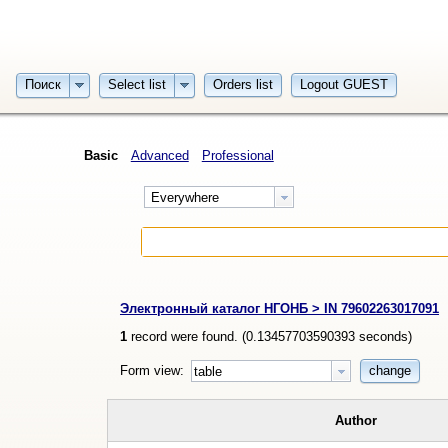
Поиск
Select list
Orders list
Logout GUEST
Basic
Advanced
Professional
Everywhere
Электронный каталог НГОНБ > IN 79602263017091
1
record were found. (
0.13457703590393
seconds)
Form view:
change
table
Author