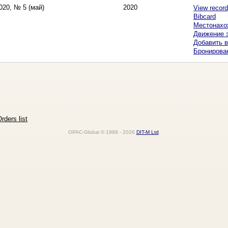
2020, № 5 (май)
2020
View record
Bibcard
Местонахо
Движение 
Добавить в
Бронирова
rders list
OPAC-Global © 1999 - 2026
DIT-M Ltd
.