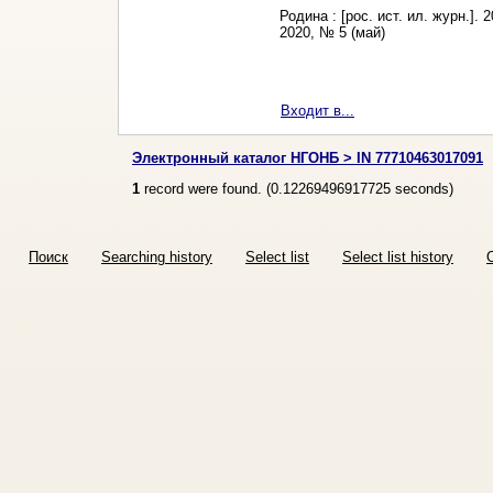
Родина : [рос. ист. ил. журн.]. 
2020, № 5 (май)
Входит в...
Электронный каталог НГОНБ > IN 77710463017091
1
record were found. (
0.12269496917725
seconds)
Поиск
Searching history
Select list
Select list history
O