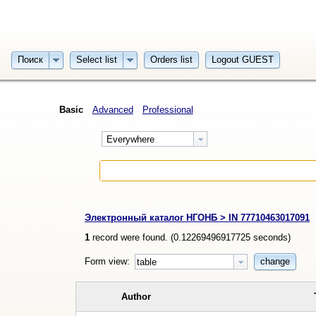
Поиск
Select list
Orders list
Logout GUEST
Basic
Advanced
Professional
Everywhere
Электронный каталог НГОНБ > IN 77710463017091
1
record were found. (
0.12269496917725
seconds)
Form view:
change
table
Author