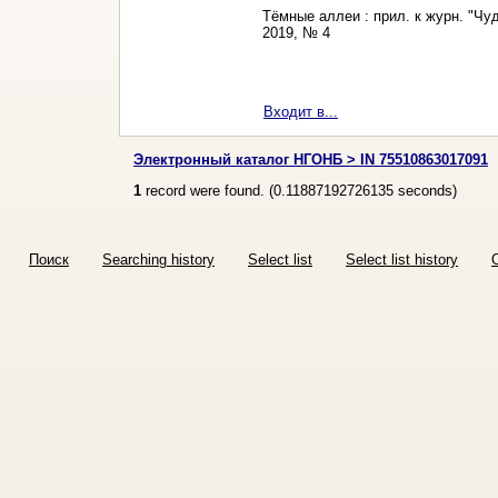
Тёмные аллеи : прил. к журн. "Чу
2019, № 4
Входит в...
Электронный каталог НГОНБ > IN 75510863017091
1
record were found. (
0.11887192726135
seconds)
Поиск
Searching history
Select list
Select list history
O