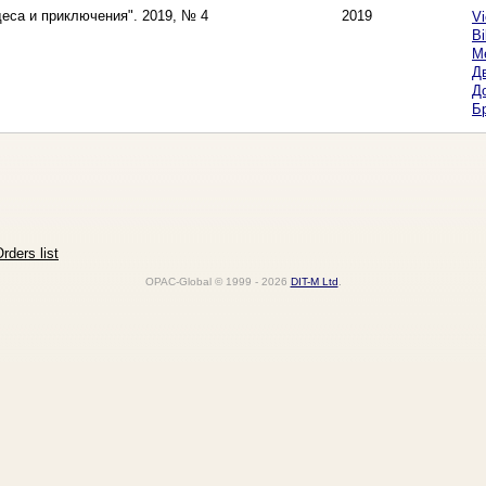
деса и приключения". 2019, № 4
2019
Vi
Bi
М
Д
До
Б
rders list
OPAC-Global © 1999 - 2026
DIT-M Ltd
.