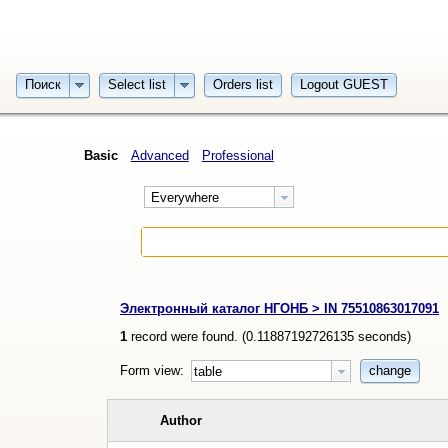
Поиск
Select list
Orders list
Logout GUEST
Basic
Advanced
Professional
Everywhere
Электронный каталог НГОНБ > IN 75510863017091
1
record were found. (
0.11887192726135
seconds)
Form view:
change
table
Author