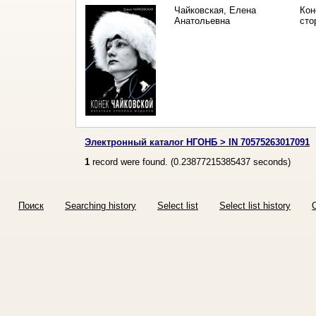
Чайковская, Елена
Кон
Анатольевна
сто
Электронный каталог НГОНБ > IN 70575263017091
1
record were found. (
0.23877215385437
seconds)
Поиск
Searching history
Select list
Select list history
O