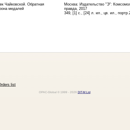
ек Чайковской. Обратная
Москва: Издательство "Э": Комсомо
рона медалей
правда, 2017
349, [1] с., [24] л. ил., цв. ил., портр.
rders list
OPAC-Global © 1999 - 2026
DIT-M Ltd
.