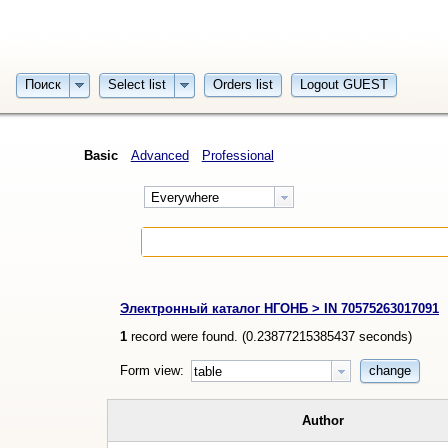
Поиск
Select list
Orders list
Logout GUEST
Basic
Advanced
Professional
Everywhere
Электронный каталог НГОНБ > IN 70575263017091
1
record were found. (
0.23877215385437
seconds)
Form view:
change
table
Author