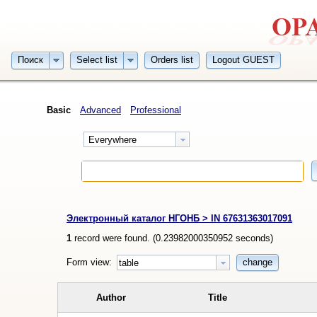
Поиск
Select list
Orders list
Logout GUEST
Basic
Advanced
Professional
Everywhere
Электронный каталог НГОНБ > IN 67631363017091
1
record were found. (
0.23982000350952
seconds)
Form view:
change
table
Author
Title