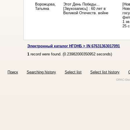
Ворожцова,
Этот День Победы...
[Нов
Татьяна
[Звукозапись] : 60 лет в
Нов
Великой Отечеств. войне
гос
фил
1 зв
25 с
Электронный каталог НГОНБ > IN 67631363017091
1
record were found. (
0.23982000350952
seconds)
Поиск
Searching history
Select list
Select list history
O
OPAC-Glob