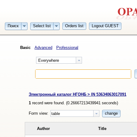
Поиск
Select list
Orders list
Logout GUEST
Basic
Advanced
Professional
Everywhere
Электронный каталог НГОНБ > IN 53634063017091
1
record were found. (
0.26667213439941
seconds)
Form view:
change
table
Author
Title