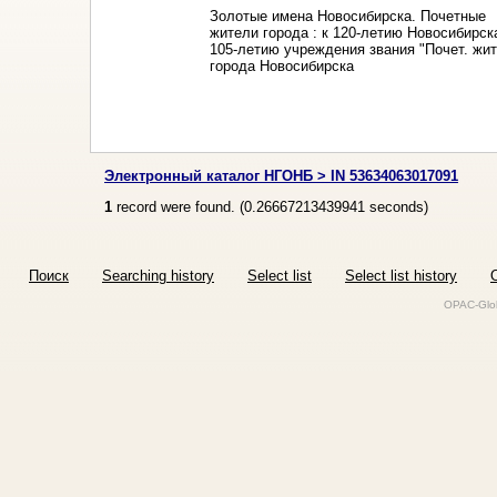
Золотые имена Новосибирска. Почетные
жители города : к 120-летию Новосибирск
105-летию учреждения звания "Почет. жи
города Новосибирска
Электронный каталог НГОНБ > IN 53634063017091
1
record were found. (
0.26667213439941
seconds)
Поиск
Searching history
Select list
Select list history
O
OPAC-Glob