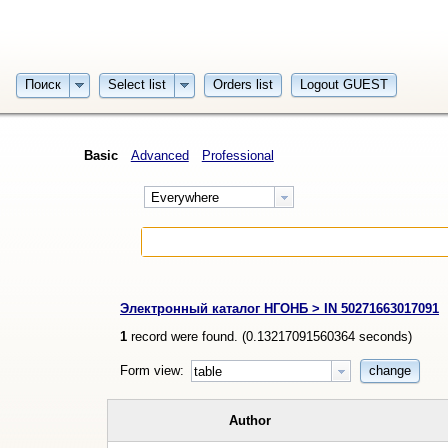
Поиск
Select list
Orders list
Logout GUEST
Basic
Advanced
Professional
Everywhere
Электронный каталог НГОНБ > IN 50271663017091
1
record were found. (
0.13217091560364
seconds)
Form view:
change
table
Author