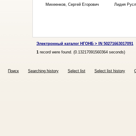
Михеенков, Сергей Егорович
Лидия Русл
Электронный каталог НГОНБ > IN 50271663017091
1
record were found. (
0.13217091560364
seconds)
Поиск
Searching history
Select list
Select list history
O