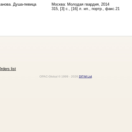
анова. Душа-певица
Москва: Молодая гвардия, 2014
315, [3] с., [16] л. ил., портр., факс.21
rders list
OPAC-Global © 1999 - 2026
DIT-M Ltd
.