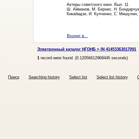
Актеры советского кино. Вып. 11
Ш. Айманов, М. Бернес, Н. Бондарчук
Кикабидзе, И. Купченко, С. Мишулин,
Входит в...
Электронный каталог НГОНБ > IN 41453363017091
1
record were found. (
0.12056612968445
seconds)
Поиск
Searching history
Select list
Select list history
O