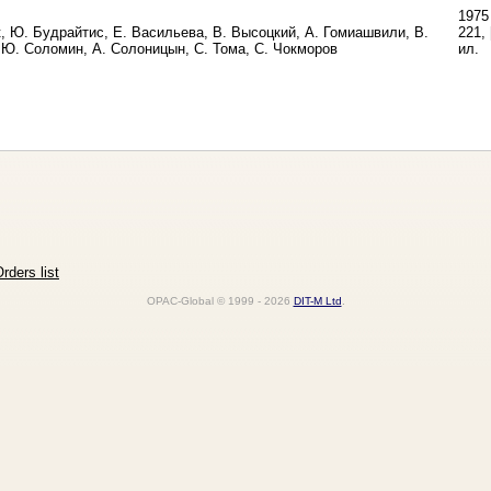
1975
, Ю. Будрайтис, Е. Васильева, В. Высоцкий, А. Гомиашвили, В.
221, 
 Ю. Соломин, А. Солоницын, С. Тома, С. Чокморов
ил.
rders list
OPAC-Global © 1999 - 2026
DIT-M Ltd
.