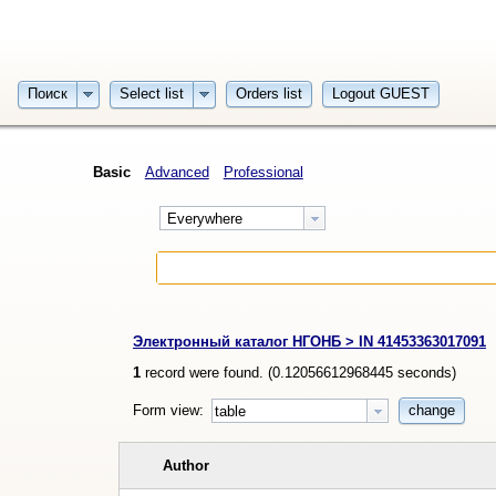
Поиск
Select list
Orders list
Logout GUEST
Basic
Advanced
Professional
Everywhere
Электронный каталог НГОНБ > IN 41453363017091
1
record were found. (
0.12056612968445
seconds)
Form view:
change
table
Author