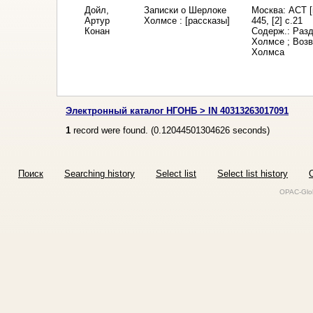
Дойл,
Записки о Шерлоке
Москва: АСТ [и
Артур
Холмсе : [рассказы]
445, [2] с.21
Конан
Содерж.: Разд
Холмсе ; Воз
Холмса
Электронный каталог НГОНБ > IN 40313263017091
1
record were found. (
0.12044501304626
seconds)
Поиск
Searching history
Select list
Select list history
O
OPAC-Glob