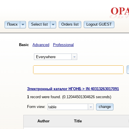
Поиск
Select list
Orders list
Logout GUEST
Basic
Advanced
Professional
Everywhere
Электронный каталог НГОНБ > IN 40313263017091
1
record were found. (
0.12044501304626
seconds)
Form view:
change
table
Author
Title