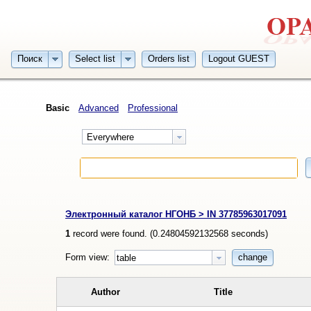
Поиск
Select list
Orders list
Logout GUEST
Basic
Advanced
Professional
Everywhere
Электронный каталог НГОНБ > IN 37785963017091
1
record were found. (
0.24804592132568
seconds)
Form view:
change
table
Author
Title