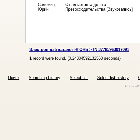
Соломин,
От адъютанта до Его
Юрий
Превосходительства [Звукозапись]
Электронный каталог НГОНБ > IN 37785963017091
1
record were found. (
0.24804592132568
seconds)
Поиск
Searching history
Select list
Select list history
O
OPAC-Glob