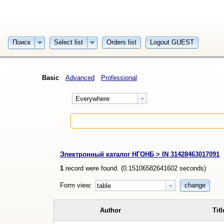
Поиск
Select list
Orders list
Logout GUEST
Basic
Advanced
Professional
Everywhere
Электронный каталог НГОНБ > IN 31428463017091
1
record were found. (
0.15106582641602
seconds)
Form view:
change
table
Author
Titl