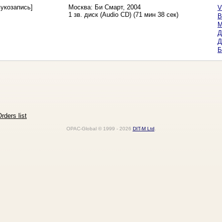
вукозапись]
Москва: Би Смарт, 2004
V
1 зв. диск (Audio CD) (71 мин 38 сек)
B
М
Д
Д
Б
rders list
OPAC-Global © 1999 - 2026
DIT-M Ltd
.