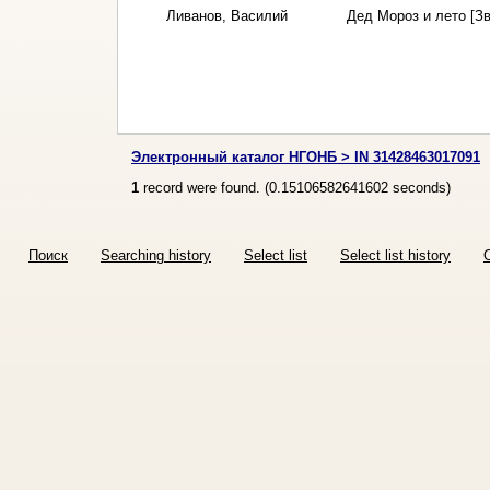
Ливанов, Василий
Дед Мороз и лето [З
Электронный каталог НГОНБ > IN 31428463017091
1
record were found. (
0.15106582641602
seconds)
Поиск
Searching history
Select list
Select list history
O