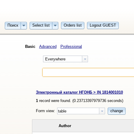
Поиск
Select list
Orders list
Logout GUEST
Basic
Advanced
Professional
Everywhere
Электронный каталог НГОНБ > IN 1814001010
1
record were found. (
0.23713397979736
seconds)
Form view:
change
table
Author