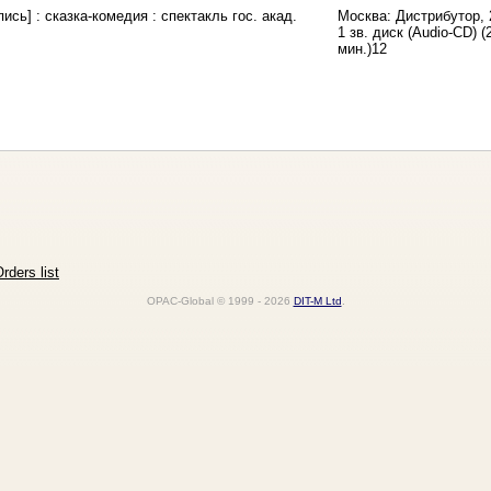
сь] : сказка-комедия : спектакль гос. акад.
Москва: Дистрибутор, 
1 зв. диск (Audio-CD) (2
мин.)12
rders list
OPAC-Global © 1999 - 2026
DIT-M Ltd
.