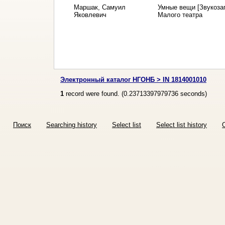
Маршак, Самуил
Умные вещи [Звукозапи
Яковлевич
Малого театра
Электронный каталог НГОНБ > IN 1814001010
1
record were found. (
0.23713397979736
seconds)
Поиск
Searching history
Select list
Select list history
O