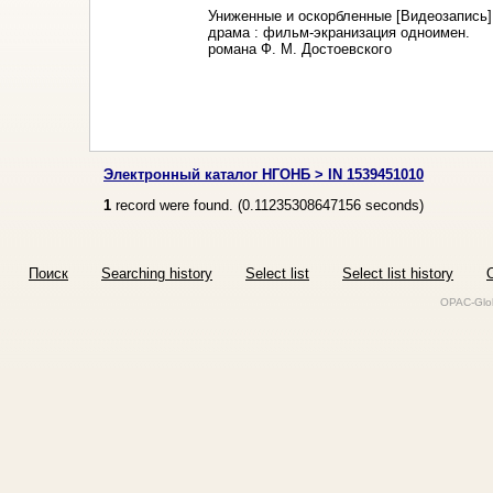
Униженные и оскорбленные [Видеозапись]
драма : фильм-экранизация одноимен.
романа Ф. М. Достоевского
Электронный каталог НГОНБ > IN 1539451010
1
record were found. (
0.11235308647156
seconds)
Поиск
Searching history
Select list
Select list history
O
OPAC-Glob