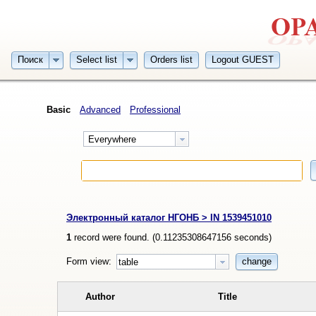
Поиск
Select list
Orders list
Logout GUEST
Basic
Advanced
Professional
Everywhere
Электронный каталог НГОНБ > IN 1539451010
1
record were found. (
0.11235308647156
seconds)
Form view:
change
table
Author
Title