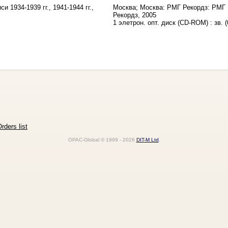
и 1934-1939 гг., 1941-1944 гг.,
Москва; Москва: РМГ Рекордз: РМГ
Рекордз, 2005
1 элетрон. опт. диск (CD-ROM) : зв. (
rders list
OPAC-Global © 1999 - 2026
DIT-M Ltd
.