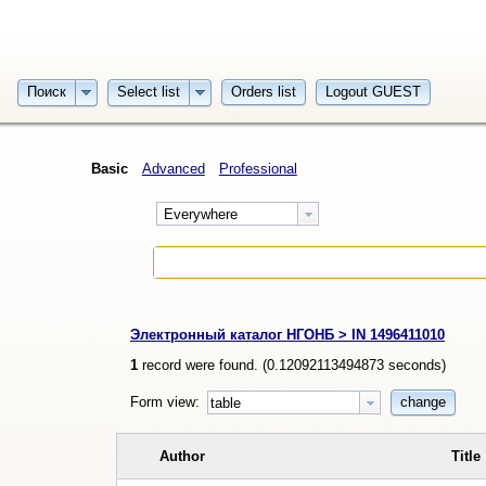
Поиск
Select list
Orders list
Logout GUEST
Basic
Advanced
Professional
Everywhere
Электронный каталог НГОНБ > IN 1496411010
1
record were found. (
0.12092113494873
seconds)
Form view:
change
table
Author
Title