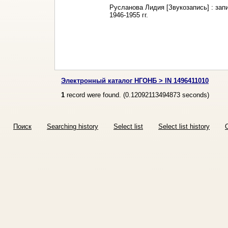
Русланова Лидия [Звукозапись] : запис
1946-1955 гг.
Электронный каталог НГОНБ > IN 1496411010
1
record were found. (
0.12092113494873
seconds)
Поиск
Searching history
Select list
Select list history
O