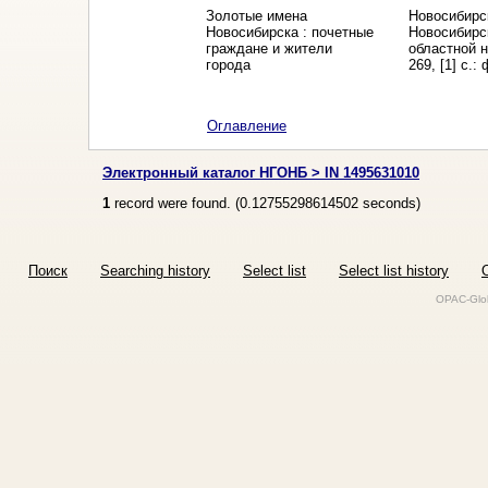
Золотые имена
Новосибирс
Новосибирска : почетные
Новосибирс
граждане и жители
областной н
города
269, [1] с.: 
Оглавление
Электронный каталог НГОНБ > IN 1495631010
1
record were found. (
0.12755298614502
seconds)
Поиск
Searching history
Select list
Select list history
O
OPAC-Glob