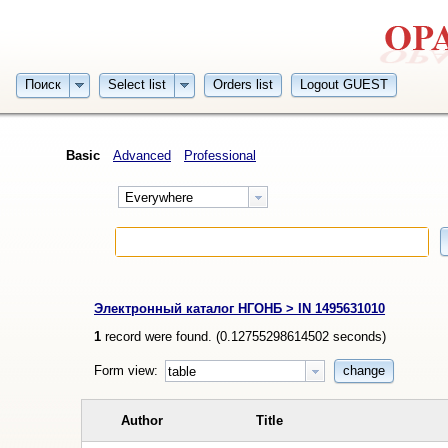
Поиск
Select list
Orders list
Logout GUEST
Basic
Advanced
Professional
Everywhere
Электронный каталог НГОНБ > IN 1495631010
1
record were found. (
0.12755298614502
seconds)
Form view:
change
table
Author
Title