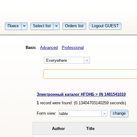
Поиск
Select list
Orders list
Logout GUEST
Basic
Advanced
Professional
Everywhere
Электронный каталог НГОНБ > IN 1481541010
1
record were found. (
0.13404703140259
seconds)
Form view:
change
table
Author
Title