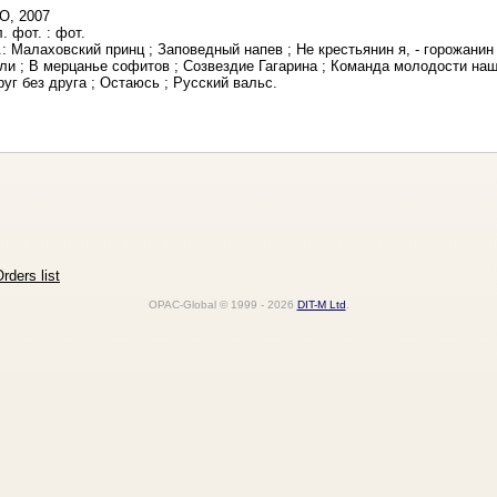
О, 2007
 л. фот. : фот.
: Малаховский принц ; Заповедный напев ; Не крестьянин я, - горожанин 
и ; В мерцанье софитов ; Созвездие Гагарина ; Команда молодости наш
уг без друга ; Остаюсь ; Русский вальс.
rders list
OPAC-Global © 1999 - 2026
DIT-M Ltd
.