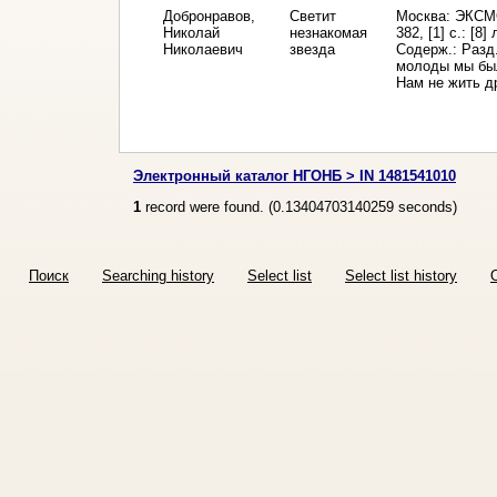
Добронравов,
Светит
Москва: ЭКСМ
Николай
незнакомая
382, [1] с.: [8]
Николаевич
звезда
Содерж.: Разд.
молоды мы был
Нам не жить др
Электронный каталог НГОНБ > IN 1481541010
1
record were found. (
0.13404703140259
seconds)
Поиск
Searching history
Select list
Select list history
O