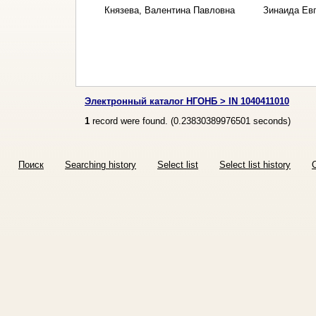
Князева, Валентина Павловна
Зинаида Ев
Электронный каталог НГОНБ > IN 1040411010
1
record were found. (
0.23830389976501
seconds)
Поиск
Searching history
Select list
Select list history
O