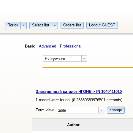
Поиск
Select list
Orders list
Logout GUEST
Basic
Advanced
Professional
Everywhere
Электронный каталог НГОНБ > IN 1040411010
1
record were found. (
0.23830389976501
seconds)
Form view:
change
table
Author