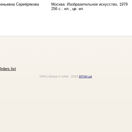
геньевна Серебрякова
Москва: Изобразительное искусство, 1979
256 с.: ил., цв. ил.
rders list
OPAC-Global © 1999 - 2026
DIT-M Ltd
.