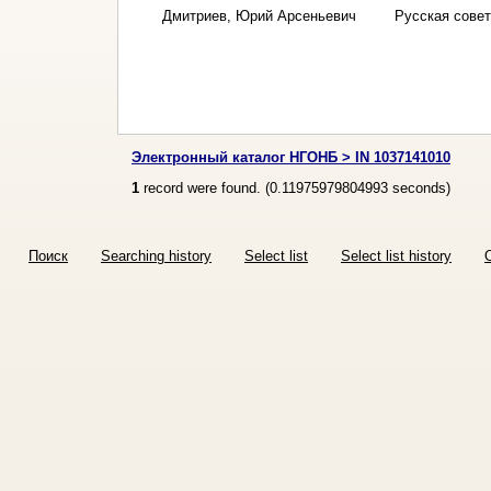
Дмитриев, Юрий Арсеньевич
Русская совет
Электронный каталог НГОНБ > IN 1037141010
1
record were found. (
0.11975979804993
seconds)
Поиск
Searching history
Select list
Select list history
O