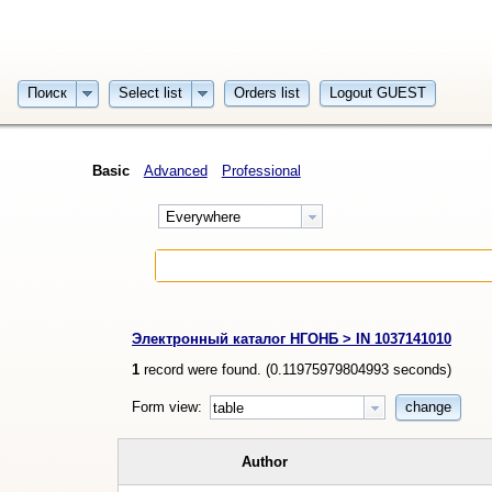
Поиск
Select list
Orders list
Logout GUEST
Basic
Advanced
Professional
Everywhere
Электронный каталог НГОНБ > IN 1037141010
1
record were found. (
0.11975979804993
seconds)
Form view:
change
table
Author