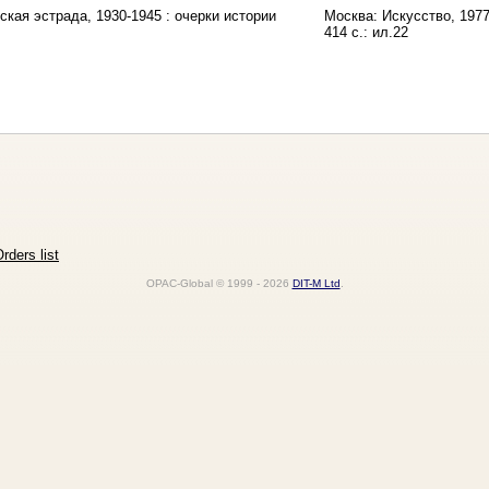
ская эстрада, 1930-1945 : очерки истории
Москва: Искусство, 197
414 с.: ил.22
rders list
OPAC-Global © 1999 - 2026
DIT-M Ltd
.