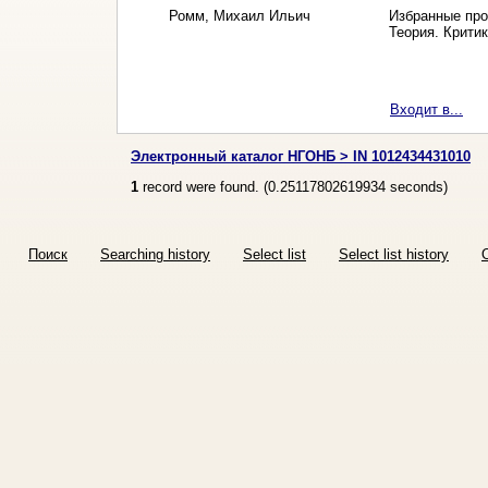
Ромм, Михаил Ильич
Избранные прои
Теория. Крити
Входит в...
Электронный каталог НГОНБ > IN 1012434431010
1
record were found. (
0.25117802619934
seconds)
Поиск
Searching history
Select list
Select list history
O