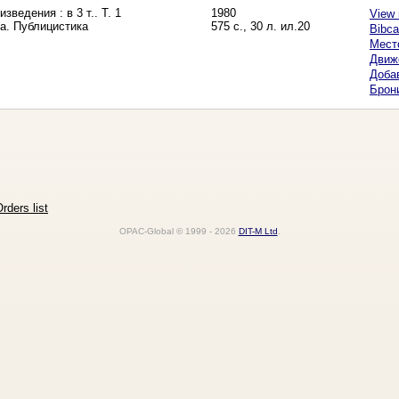
зведения : в 3 т.. Т. 1
1980
View 
ка. Публицистика
575 с., 30 л. ил.20
Bibca
Мест
Движ
Добав
Брон
rders list
OPAC-Global © 1999 - 2026
DIT-M Ltd
.