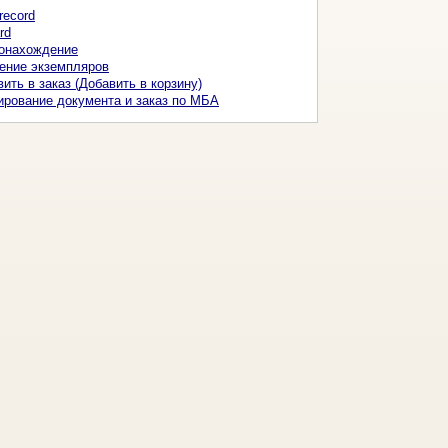
record
rd
онахождение
ение экземпляров
ить в заказ (Добавить в корзину)
ирование документа и заказ по МБА