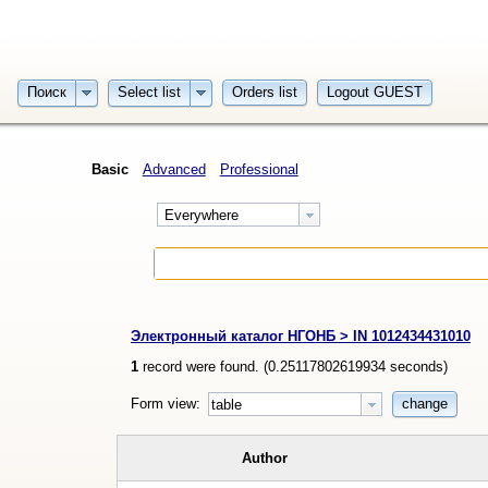
Поиск
Select list
Orders list
Logout GUEST
Basic
Advanced
Professional
Everywhere
Электронный каталог НГОНБ > IN 1012434431010
1
record were found. (
0.25117802619934
seconds)
Form view:
change
table
Author