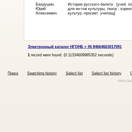
Бахрушин,
История русского балета : [учеб. п
Юрий
для ин-тов культуры, театр., хореог
Алексеевич
культур.-просвет. училищ]
Электронный каталог НГОНБ > IN 84664663017091
1
record were found. (
0.11334609985352
seconds)
Поиск
Searching history
Select list
Select list history
O
OPAC-Glob