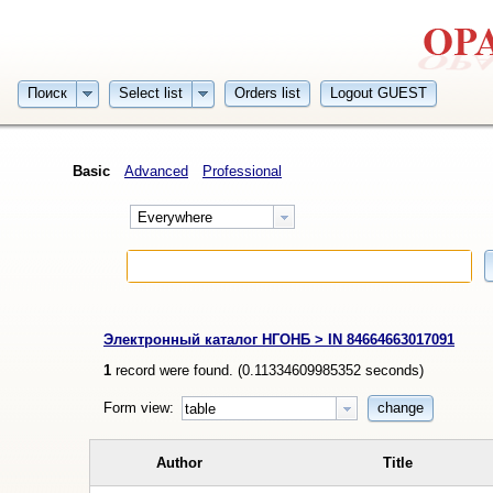
Поиск
Select list
Orders list
Logout GUEST
Basic
Advanced
Professional
Everywhere
Электронный каталог НГОНБ > IN 84664663017091
1
record were found. (
0.11334609985352
seconds)
Form view:
change
table
Author
Title