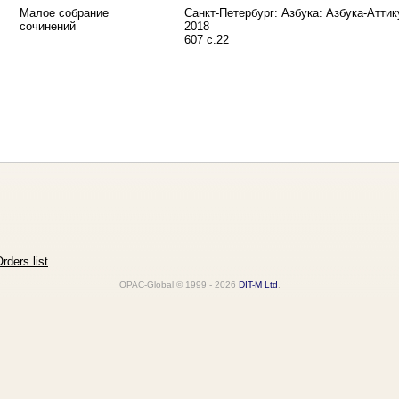
Малое собрание
Санкт-Петербург: Азбука: Азбука-Аттик
сочинений
2018
607 с.22
rders list
OPAC-Global © 1999 - 2026
DIT-M Ltd
.