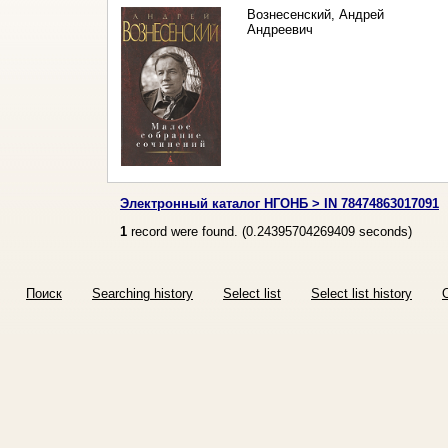
Вознесенский, Андрей
Андреевич
Электронный каталог НГОНБ > IN 78474863017091
1
record were found. (
0.24395704269409
seconds)
Поиск
Searching history
Select list
Select list history
O