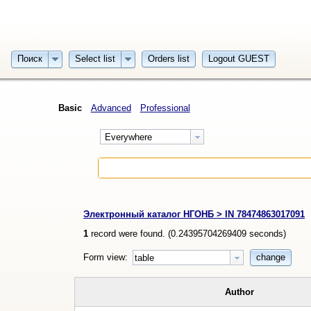
Поиск
Select list
Orders list
Logout GUEST
Basic
Advanced
Professional
Everywhere
Электронный каталог НГОНБ > IN 78474863017091
1
record were found. (
0.24395704269409
seconds)
Form view:
change
table
Author