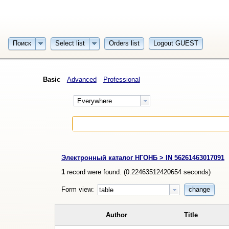
Поиск
Select list
Orders list
Logout GUEST
Basic
Advanced
Professional
Everywhere
Электронный каталог НГОНБ > IN 56261463017091
1
record were found. (
0.22463512420654
seconds)
Form view:
change
table
Author
Title