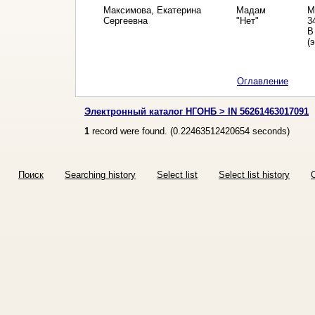
Максимова, Екатерина
Мадам
М
Сергеевна
"Нет"
34
В
(
Оглавление
Электронный каталог НГОНБ > IN 56261463017091
1
record were found. (
0.22463512420654
seconds)
Поиск
Searching history
Select list
Select list history
O