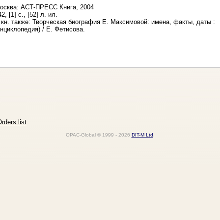
осква: АСТ-ПРЕСС Книга, 2004
2, [1] с., [52] л. ил.
 кн. также: Творческая биография Е. Максимовой: имена, факты, даты :
энциклопедия) / Е. Фетисова.
rders list
OPAC-Global © 1999 - 2026
DIT-M Ltd
.