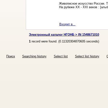
Живописное искусство России. Т
На рубеже XX - XXI веков : [аль
Входит в...
Электронный каталог НГОНБ > IN 1548671010
1
record were found. (
0.11320304870605
seconds)
Поиск
Searching history
Select list
Select list history
O