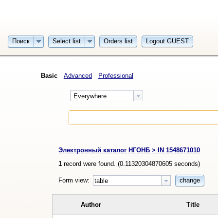
Поиск
Select list
Orders list
Logout GUEST
Basic
Advanced
Professional
Everywhere
Электронный каталог НГОНБ > IN 1548671010
1
record were found. (
0.11320304870605
seconds)
Form view:
change
table
Author
Title