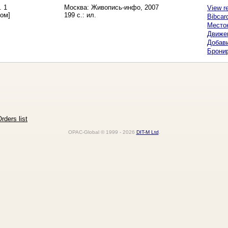
. 1
Москва: Живопись-инфо, 2007
View r
бом]
199 с.: ил.
Bibcar
Место
Движе
Добави
Бронир
rders list
OPAC-Global © 1999 - 2026
DIT-M Ltd
.