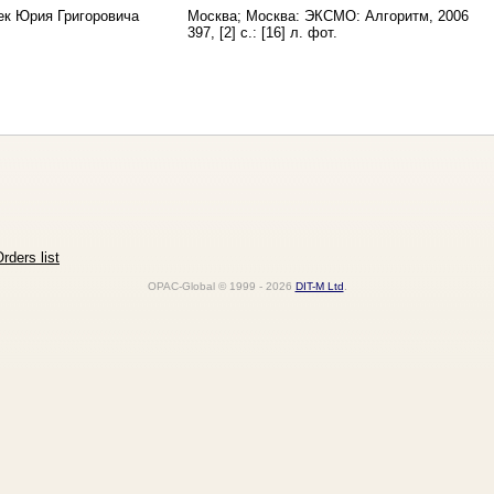
ек Юрия Григоровича
Москва; Москва: ЭКСМО: Алгоритм, 2006
397, [2] с.: [16] л. фот.
rders list
OPAC-Global © 1999 - 2026
DIT-M Ltd
.