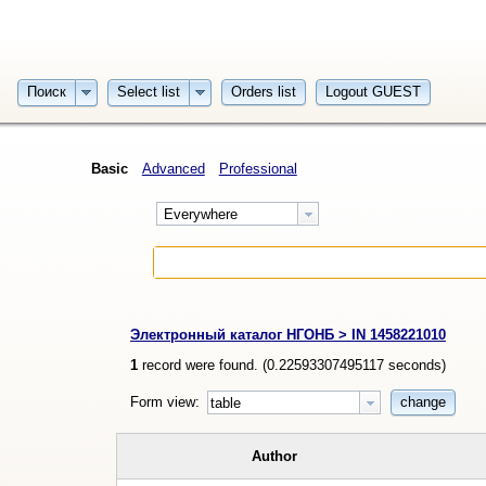
Поиск
Select list
Orders list
Logout GUEST
Basic
Advanced
Professional
Everywhere
Электронный каталог НГОНБ > IN 1458221010
1
record were found. (
0.22593307495117
seconds)
Form view:
change
table
Author