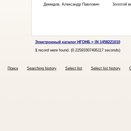
Демидов, Александр Павлович
Золотой в
Электронный каталог НГОНБ > IN 1458221010
1
record were found. (
0.22593307495117
seconds)
Поиск
Searching history
Select list
Select list history
O