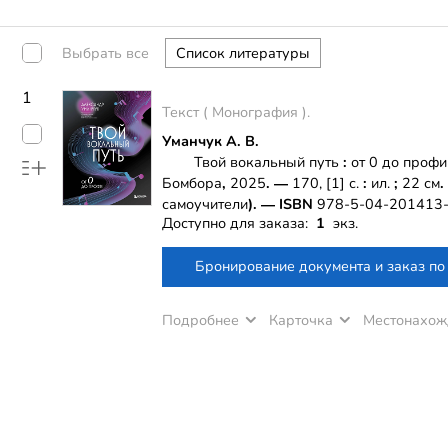
Выбрать все
1
Текст ( Монография ).
Уманчук А. В.
Твой вокальный путь
:
от 0 до профи
Бомбора
,
2025
. —
170, [1] с.
:
ил.
;
22
см
.
самоучители
)
. —
ISBN
978-5-04-201413
Доступно для заказа:
1
экз.
Бронирование документа и заказ п
Подробнее
Карточка
Местонахож