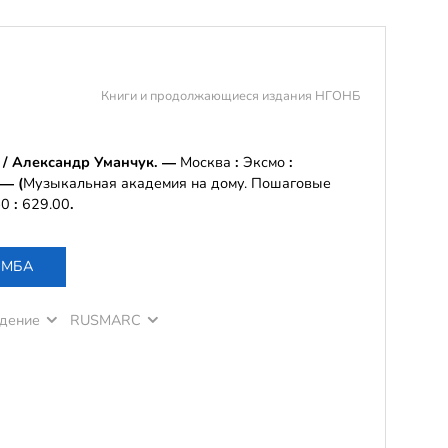
Книги и продолжающиеся издания НГОНБ
/
Александр Уманчук
. —
Москва
:
Эксмо
:
 —
(
Музыкальная академия на дому. Пошаговые
-0
:
629.00
.
о МБА
дение
RUSMARC