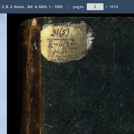
5, B. 2. Asien... Bd. 4, Abth. 1 - 1835
pages:
/
1074