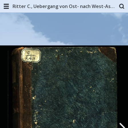
Ritter C., Uebergang von Ost- nach West-Asien. B. 3. West-Asien... Die Erdkunde von Asien Bd. 5 - 1837