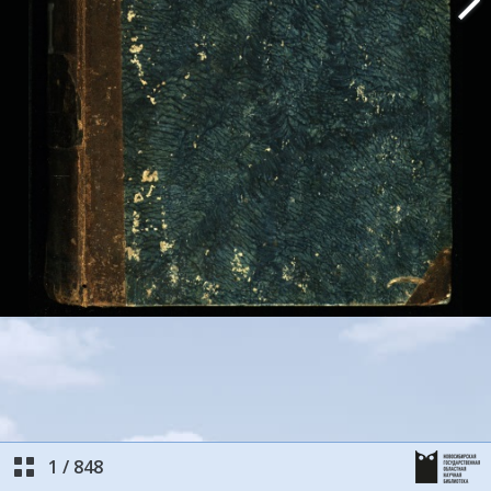
1
/
848