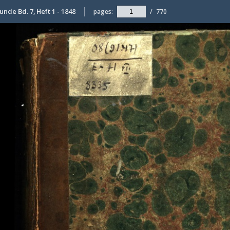
unde Bd. 7, Heft 1 - 1848
pages:
/
770