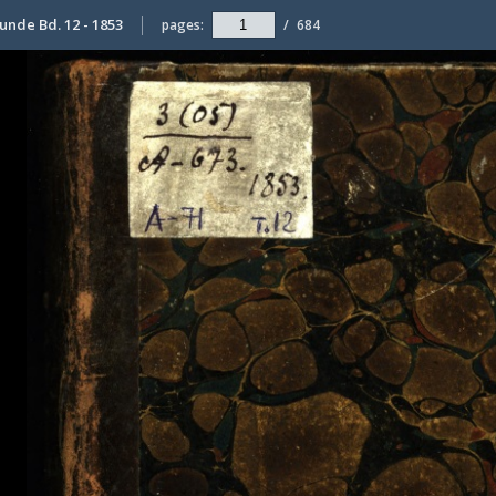
unde Bd. 12 - 1853
pages:
/
684