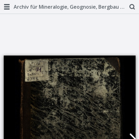
Archiv für Mineralogie, Geognosie, Bergbau und Hüttenkunde Bd. 26, Heft 1 - 1854