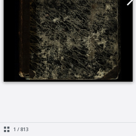
1
/
813