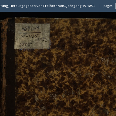
itung, Herausgegeben von Freihern von...Jahrgang 19-1853
pages: