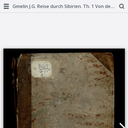
Gmelin J.G. Reise durch Sibirien. Th. 1 Von dem Jahr 1733. bis 1743 - 1751